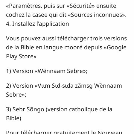
«Paramètres. puis sur «Sécurité» ensuite
cochez la casee qui dit «Sources inconnues».
4. Installez l'application
Vous pouvez aussi télécharger trois versions
de la Bible en langue mooré depuis «Google
Play Store»
1) Version «Wẽnnaam Sebre»;
2) Version «Vɩɩm Sɩd-sɩda zãmsg Wẽnnaam
Sebre»;
3) Sebr Sõngo (version catholique de la
Bible)
Pour télécharger gratuitement le Nouveau