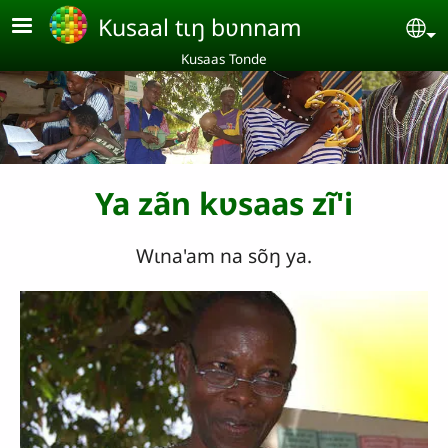
Aller au contenu principal
Kusaal tɩŋ bʋnnam
Se
Kusaas Tonde
Ya zãn kʋsaas zĩ'i
Wɩna'am na sõŋ ya.