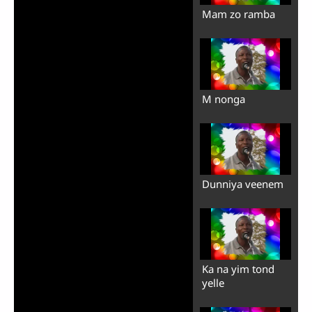
Mam zo ramba
M nonga
Dunniya veenem
Ka na yim tond
yelle