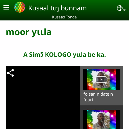
Aller au contenu principal
Kusaal tɩŋ bʋnnam
Se
Kusaas Tonde
moor yɩɩla
A Simɔ̃ KOLOGO yɩɩla be ka.
fo san n date n
fouri