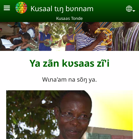
Aller au contenu principal
Kusaal tɩŋ bʋnnam
Se
Kusaas Tonde
Ya zãn kʋsaas zĩ'i
Wɩna'am na sõŋ ya.