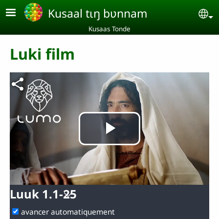
Aller au contenu principal
Kusaal tɩŋ bʋnnam
Se
Kusaas Tonde
Luki film
Lire
la
Luuk 1.1-25
vidéo
avancer automatiquement